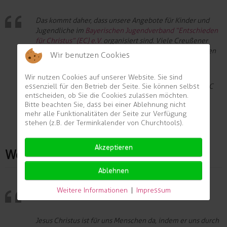
Das kommt daher, dass unsere Angebote für Kinder und
Jugendliche im
Bayerischen Jugendverband “Entschieden
für Christus” (EC) e.V.
organisiert sind. Viele Creußener
haben sich in ihrer Kindheit und Jugend bei uns getroffen
Wir benutzen Cookies
und den Namen "EC" geprägt.
Wir nutzen Cookies auf unserer Website. Sie sind
essenziell für den Betrieb der Seite. Sie können selbst
Der EC Creußen besteht bis heute als Ortsgruppe des EC
entscheiden, ob Sie die Cookies zulassen möchten.
Bayern.
Bitte beachten Sie, dass bei einer Ablehnung nicht
mehr alle Funktionalitäten der Seite zur Verfügung
stehen (z.B. der Terminkalender von Churchtools).
Akzeptieren
Wofür steht ihr?
Ablehnen
Weitere Informationen
|
Impressum
Unser Gemeindemotto ist "für DICH da".
Jesus Christus ist für uns Menschen da, indem er uns durch